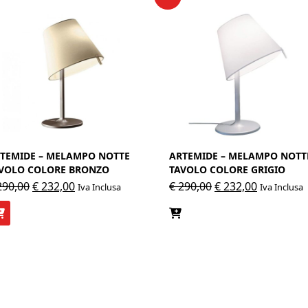
TEMIDE – MELAMPO NOTTE
ARTEMIDE – MELAMPO NOTT
VOLO COLORE BRONZO
TAVOLO COLORE GRIGIO
Il
Il
Il
Il
90,00
€
232,00
€
290,00
€
232,00
Iva Inclusa
Iva Inclusa
prezzo
prezzo
prezzo
prezzo
originale
attuale
originale
attuale
era:
è:
era:
è:
€ 290,00.
€ 232,00.
€ 290,00.
€ 232,00.