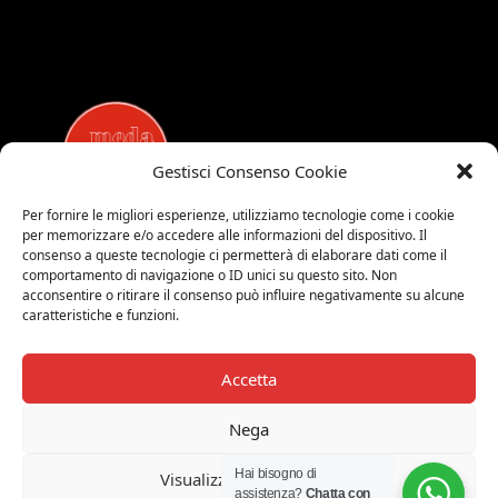
Gestisci Consenso Cookie
Per fornire le migliori esperienze, utilizziamo tecnologie come i cookie
per memorizzare e/o accedere alle informazioni del dispositivo. Il
MEDALUCI
consenso a queste tecnologie ci permetterà di elaborare dati come il
comportamento di navigazione o ID unici su questo sito. Non
Viale Brianza, 15 - 20821 Meda (MB)
acconsentire o ritirare il consenso può influire negativamente su alcune
Tel. 0039 0362 343677
caratteristiche e funzioni.
Orari di apertura:
MAR-SAB 9.00-12.00 / 15.00-19.00
Accetta
2026 © Medaluci di Fusi Rossella
P.IVA 03743200135
Nega
© 2026 TUTTI I DIRITTI RISERVATI
Hai bisogno di
Visualizza le preferenze
assistenza?
Chatta con