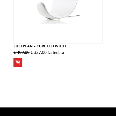
LUCEPLAN – CURL LED WHITE
Il
Il
€
409,00
€
327,00
Iva Inclusa
prezzo
prezzo
originale
attuale
era:
è:
€ 409,00.
€ 327,00.