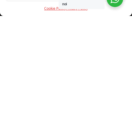
noi
Cookie Policy
Privacy Policy
INFORMAZIONI
CHI SIAMO
PROGETTI
SHOWROOM
PROGETTAZIONE
SERVIZI
DOWNLOAD
CONTATTI
SHOP ONLINE
Trovi i nostri prodotti nei seguenti store: