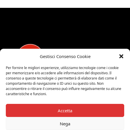
Gestisci Consenso Cookie
Per fornire le migliori esperienze, utilizziamo tecnologie come i cookie
per memorizzare e/o accedere alle informazioni del dispositivo. Il
consenso a queste tecnologie ci permetterà di elaborare dati come il
MEDALUCI
comportamento di navigazione o ID unici su questo sito. Non
acconsentire o ritirare il consenso può influire negativamente su alcune
Viale Brianza, 15 - 20821 Meda (MB)
caratteristiche e funzioni.
Tel. 0039 0362 343677
Orari di apertura:
Accetta
MAR-SAB 9.00-12.00 / 15.00-19.00
2026 © Medaluci di Fusi Rossella
Nega
P.IVA 03743200135