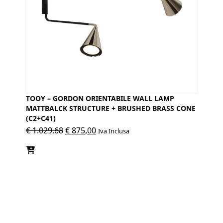
TOOY – GORDON ORIENTABILE WALL LAMP
MATTBALCK STRUCTURE + BRUSHED BRASS CONE
(C2+C41)
Il
Il
€
1.029,68
€
875,00
Iva Inclusa
prezzo
prezzo
originale
attuale
era:
è:
€ 1.029,68.
€ 875,00.