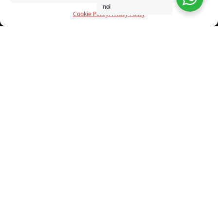
noi
Cookie Policy
Privacy Policy
INFORMAZIONI
CHI SIAMO
PROGETTI
SHOWROOM
PROGETTAZIONE
SERVIZI
DOWNLOAD
CONTATTI
SHOP ONLINE
Trovi i nostri prodotti nei seguenti store: