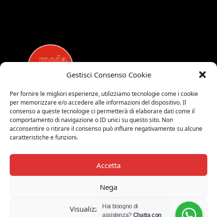
Gestisci Consenso Cookie
Per fornire le migliori esperienze, utilizziamo tecnologie come i cookie
per memorizzare e/o accedere alle informazioni del dispositivo. Il
MEDALUCI
consenso a queste tecnologie ci permetterà di elaborare dati come il
comportamento di navigazione o ID unici su questo sito. Non
Viale Brianza, 15 - 20821 Meda (MB)
acconsentire o ritirare il consenso può influire negativamente su alcune
Tel. 0039 0362 343677
caratteristiche e funzioni.
Orari di apertura:
MAR-SAB 9.00-12.00 / 15.00-19.00
Accetta
2026 © Medaluci di Fusi Rossella
P.IVA 03743200135
Nega
© 2026 TUTTI I DIRITTI RISERVATI
Hai bisogno di
Visualizza le preferenze
assistenza?
Chatta con