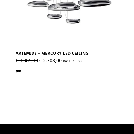
ARTEMIDE – MERCURY LED CEILING
Il
Il
€
3.385,00
€
2.708,00
Iva Inclusa
prezzo
prezzo
originale
attuale
era:
è:
€ 3.385,00.
€ 2.708,00.