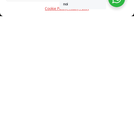
noi
Cookie Policy
Privacy Policy
INFORMAZIONI
CHI SIAMO
PROGETTI
SHOWROOM
PROGETTAZIONE
SERVIZI
DOWNLOAD
CONTATTI
SHOP ONLINE
Trovi i nostri prodotti nei seguenti store: