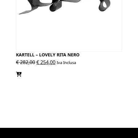
KARTELL – LOVELY RITA NERO
Il
Il
€
282,00
€
254,00
Iva Inclusa
prezzo
prezzo
originale
attuale
era:
è:
€ 282,00.
€ 254,00.