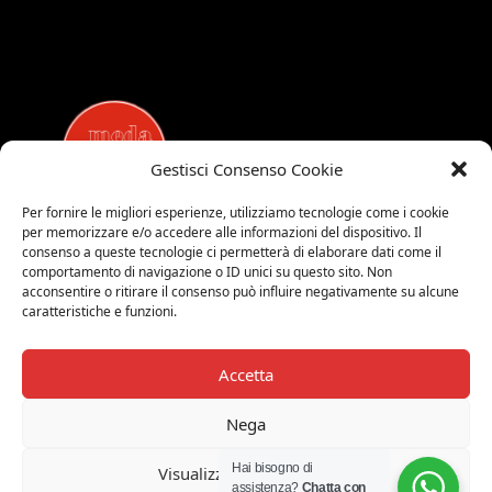
Gestisci Consenso Cookie
Per fornire le migliori esperienze, utilizziamo tecnologie come i cookie
per memorizzare e/o accedere alle informazioni del dispositivo. Il
MEDALUCI
consenso a queste tecnologie ci permetterà di elaborare dati come il
comportamento di navigazione o ID unici su questo sito. Non
Viale Brianza, 15 - 20821 Meda (MB)
acconsentire o ritirare il consenso può influire negativamente su alcune
Tel. 0039 0362 343677
caratteristiche e funzioni.
Orari di apertura:
MAR-SAB 9.00-12.00 / 15.00-19.00
Accetta
2026 © Medaluci di Fusi Rossella
P.IVA 03743200135
Nega
© 2026 TUTTI I DIRITTI RISERVATI
Hai bisogno di
Visualizza le preferenze
assistenza?
Chatta con