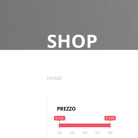
SHOP
HOME
PREZZO
€ 121
€ 129
121
123
125
127
129