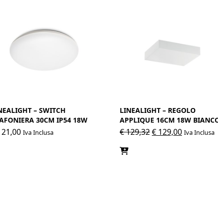
NEALIGHT – SWITCH
LINEALIGHT – REGOLO
AFONIERA 30CM IP54 18W
APPLIQUE 16CM 18W BIANC
Il
Il
21,00
€
129,32
€
129,00
Iva Inclusa
Iva Inclusa
prezzo
prezzo
originale
attuale
era:
è:
€ 129,32.
€ 129,00.