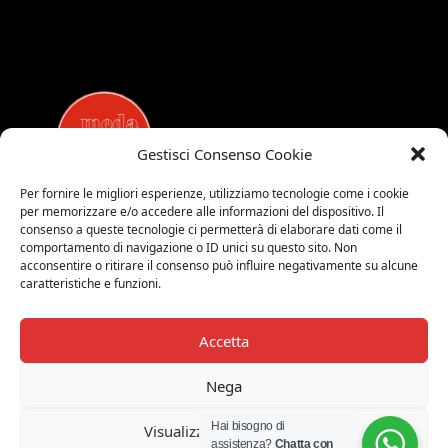
Gestisci Consenso Cookie
Per fornire le migliori esperienze, utilizziamo tecnologie come i cookie
per memorizzare e/o accedere alle informazioni del dispositivo. Il
MEDALUCI
consenso a queste tecnologie ci permetterà di elaborare dati come il
comportamento di navigazione o ID unici su questo sito. Non
Viale Brianza, 15 - 20821 Meda (MB)
acconsentire o ritirare il consenso può influire negativamente su alcune
Tel. 0039 0362 343677
caratteristiche e funzioni.
Orari di apertura:
MAR-SAB 9.00-12.00 / 15.00-19.00
Accetta
2026 © Medaluci di Fusi Rossella
P.IVA 03743200135
Nega
© 2026 TUTTI I DIRITTI RISERVATI
Hai bisogno di
Visualizza le preferenze
assistenza?
Chatta con