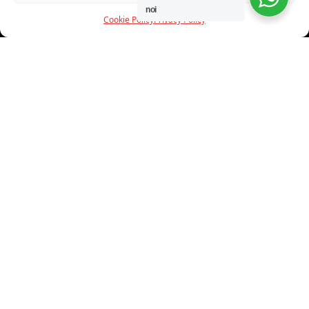
noi
Cookie Policy
Privacy Policy
INFORMAZIONI
CHI SIAMO
PROGETTI
SHOWROOM
PROGETTAZIONE
SERVIZI
DOWNLOAD
CONTATTI
SHOP ONLINE
Trovi i nostri prodotti nei seguenti store: