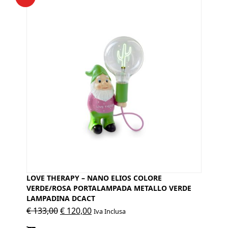
LOVE THERAPY – NANO ELIOS COLORE
VERDE/ROSA PORTALAMPADA METALLO VERDE
LAMPADINA DCACT
Il
Il
€
133,00
€
120,00
Iva Inclusa
prezzo
prezzo