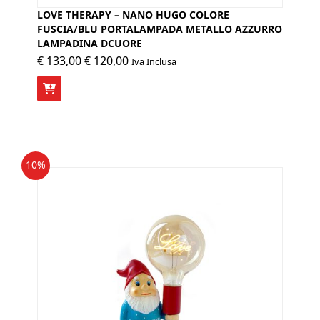
LOVE THERAPY – NANO HUGO COLORE
FUSCIA/BLU PORTALAMPADA METALLO AZZURRO
LAMPADINA DCUORE
Il
Il
€
133,00
€
120,00
Iva Inclusa
prezzo
prezzo
originale
attuale
era:
è:
€ 133,00.
€ 120,00.
10%