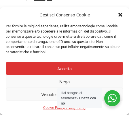
prezzo
prezzo
originale
attuale
Gestisci Consenso Cookie
era:
è:
Per fornire le migliori esperienze, utilizziamo tecnologie come i cookie
€ 133,00.
€ 120,00.
per memorizzare e/o accedere alle informazioni del dispositivo. Il
consenso a queste tecnologie ci permetterà di elaborare dati come il
10%
comportamento di navigazione o ID unici su questo sito. Non
acconsentire o ritirare il consenso può influire negativamente su alcune
caratteristiche e funzioni.
Accetta
Nega
Hai bisogno di
Visualizza le preferenze
assistenza?
Chatta con
noi
Cookie Policy
Privacy Policy