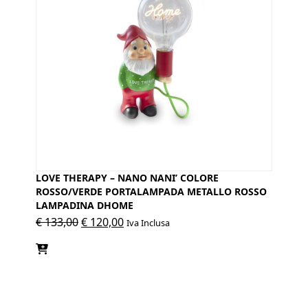
LOVE THERAPY – NANO NANI’ COLORE
ROSSO/VERDE PORTALAMPADA METALLO ROSSO
LAMPADINA DHOME
Il
Il
€
133,00
€
120,00
Iva Inclusa
prezzo
prezzo
originale
attuale
era:
è:
€ 133,00.
€ 120,00.