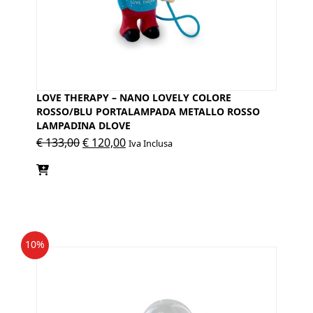
LOVE THERAPY – NANO LOVELY COLORE
ROSSO/BLU PORTALAMPADA METALLO ROSSO
LAMPADINA DLOVE
Il
Il
€
133,00
€
120,00
Iva Inclusa
prezzo
prezzo
originale
attuale
era:
è:
€ 133,00.
€ 120,00.
10%