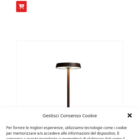
prezzo
prezzo
originale
attuale
era:
è:
€ 171,00.
€ 137,00.
Gestisci Consenso Cookie
Per fornire le migliori esperienze, utilizziamo tecnologie come i cookie
per memorizzare e/o accedere alle informazioni del dispositivo. Il
consenso a queste tecnologie ci permetterà di elaborare dati come il