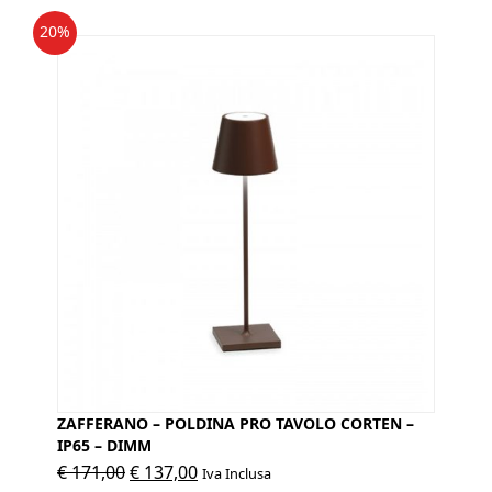
20%
ZAFFERANO – POLDINA PRO TAVOLO CORTEN –
IP65 – DIMM
Il
Il
€
171,00
€
137,00
Iva Inclusa