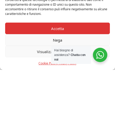
comportamento di navigazione o ID unici su questo sito. Non
REDO – SOPHIE LAMPADA DA TAVOLO CORTEN
acconsentire o ritirare il consenso può influire negativamente su alcune
caratteristiche e funzioni.
2,2W 2700/300K IP65 DIMMERABILE TOUCH
€
121,00
Iva Inclusa
Accetta
Nega
Hai bisogno di
Visualizza le preferenze
assistenza?
Chatta con
noi
Cookie Policy
Privacy Policy