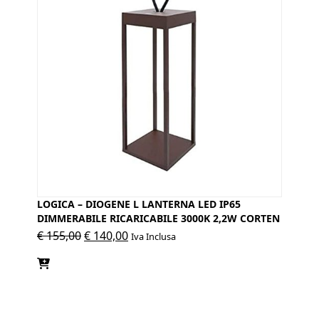
LOGICA – DIOGENE L LANTERNA LED IP65
DIMMERABILE RICARICABILE 3000K 2,2W CORTEN
Il
Il
€
155,00
€
140,00
Iva Inclusa
prezzo
prezzo
originale
attuale
era:
è:
€ 155,00.
€ 140,00.