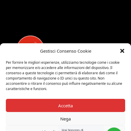
Gestisci Consenso Cookie
Per fornire le migliori esperienze, utilizziamo tecnologie come i cookie
per memorizzare e/o accedere alle informazioni del dispositivo. Il
MEDALUCI
consenso a queste tecnologie ci permetterà di elaborare dati come il
comportamento di navigazione o ID unici su questo sito. Non
Viale Brianza, 15 - 20821 Meda (MB)
acconsentire o ritirare il consenso può influire negativamente su alcune
caratteristiche e funzioni.
Tel. 0039 0362 343677
Orari di apertura:
MAR-SAB 9.00-12.00 / 15.00-19.00
Accetta
2026 © Medaluci di Fusi Rossella
Nega
P.IVA 03743200135
Hai bisogno di