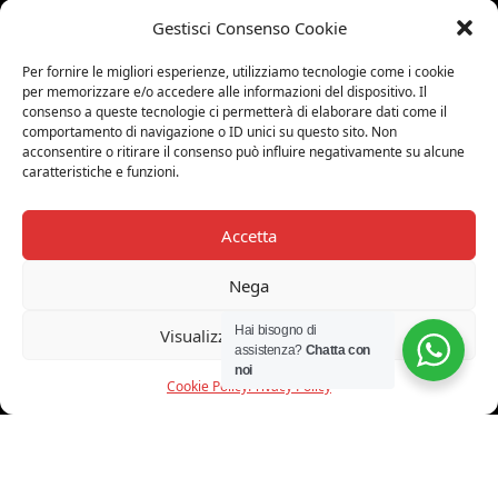
MEDALUCI
Gestisci Consenso Cookie
Viale Brianza, 15 - 20821 Meda (MB)
Per fornire le migliori esperienze, utilizziamo tecnologie come i cookie
Tel. 0039 0362 343677
per memorizzare e/o accedere alle informazioni del dispositivo. Il
consenso a queste tecnologie ci permetterà di elaborare dati come il
Orari di apertura:
comportamento di navigazione o ID unici su questo sito. Non
MAR-SAB 9.00-12.00 / 15.00-19.00
acconsentire o ritirare il consenso può influire negativamente su alcune
caratteristiche e funzioni.
2026 © Medaluci di Fusi Rossella
P.IVA 03743200135
Accetta
© 2026 TUTTI I DIRITTI RISERVATI
Nega
Hai bisogno di
Visualizza le preferenze
INFORMAZIONI
assistenza?
Chatta con
noi
Cookie Policy
Privacy Policy
CHI SIAMO
PROGETTI
SHOWROOM
PROGETTAZIONE
SERVIZI