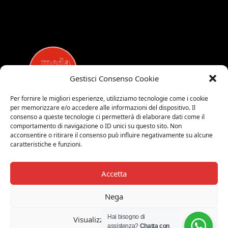
Gestisci Consenso Cookie
Per fornire le migliori esperienze, utilizziamo tecnologie come i cookie
per memorizzare e/o accedere alle informazioni del dispositivo. Il
MEDALUCI
consenso a queste tecnologie ci permetterà di elaborare dati come il
comportamento di navigazione o ID unici su questo sito. Non
Viale Brianza, 15 - 20821 Meda (MB)
acconsentire o ritirare il consenso può influire negativamente su alcune
Tel. 0039 0362 343677
caratteristiche e funzioni.
Orari di apertura:
MAR-SAB 9.00-12.00 / 15.00-19.00
Accetta
2026 © Medaluci di Fusi Rossella
P.IVA 03743200135
Nega
© 2026 TUTTI I DIRITTI RISERVATI
Hai bisogno di
Visualizza le preferenze
assistenza?
Chatta con