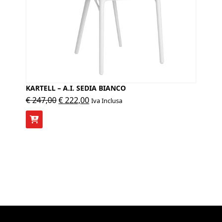
KARTELL – A.I. SEDIA BIANCO
Il
Il
€
247,00
€
222,00
Iva Inclusa
prezzo
prezzo
originale
attuale
era:
è:
€ 247,00.
€ 222,00.