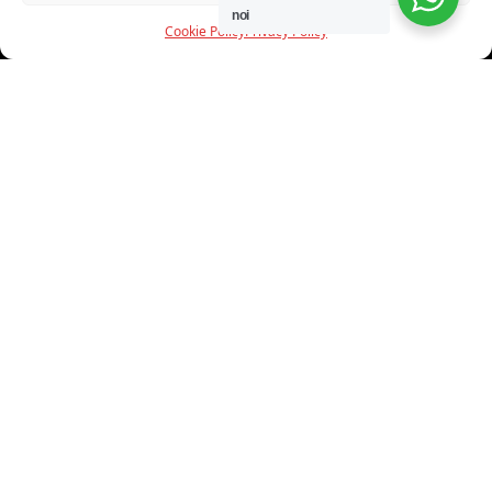
noi
Cookie Policy
Privacy Policy
INFORMAZIONI
CHI SIAMO
PROGETTI
SHOWROOM
PROGETTAZIONE
SERVIZI
DOWNLOAD
CONTATTI
SHOP ONLINE
Trovi i nostri prodotti nei seguenti store: