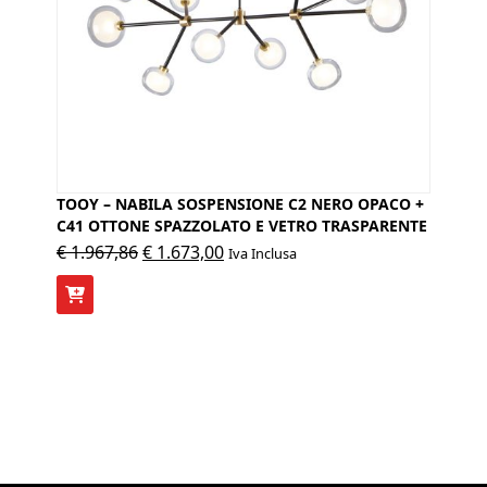
TOOY – NABILA SOSPENSIONE C2 NERO OPACO +
C41 OTTONE SPAZZOLATO E VETRO TRASPARENTE
Il
Il
€
1.967,86
€
1.673,00
Iva Inclusa
prezzo
prezzo
originale
attuale
era:
è:
€ 1.967,86.
€ 1.673,00.