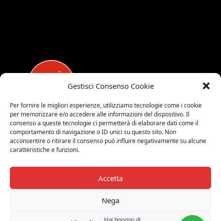
Gestisci Consenso Cookie
Per fornire le migliori esperienze, utilizziamo tecnologie come i cookie
per memorizzare e/o accedere alle informazioni del dispositivo. Il
MEDALUCI
consenso a queste tecnologie ci permetterà di elaborare dati come il
comportamento di navigazione o ID unici su questo sito. Non
Viale Brianza, 15 - 20821 Meda (MB)
acconsentire o ritirare il consenso può influire negativamente su alcune
caratteristiche e funzioni.
Tel. 0039 0362 343677
Orari di apertura:
MAR-SAB 9.00-12.00 / 15.00-19.00
Accetta
2026 © Medaluci di Fusi Rossella
Nega
P.IVA 03743200135
Hai bisogno di