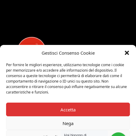
Gestisci Consenso Cookie
Per fornire le migliori esperienze, utilizziamo tecnologie come i cookie
per memorizzare e/o accedere alle informazioni del dispositivo. Il
MEDALUCI
consenso a queste tecnologie ci permetterà di elaborare dati come il
comportamento di navigazione o ID unici su questo sito. Non
Viale Brianza, 15 - 20821 Meda (MB)
acconsentire o ritirare il consenso può influire negativamente su alcune
caratteristiche e funzioni.
Tel. 0039 0362 343677
Orari di apertura:
MAR-SAB 9.00-12.00 / 15.00-19.00
Accetta
2026 © Medaluci di Fusi Rossella
Nega
P.IVA 03743200135
Hai bisogno di