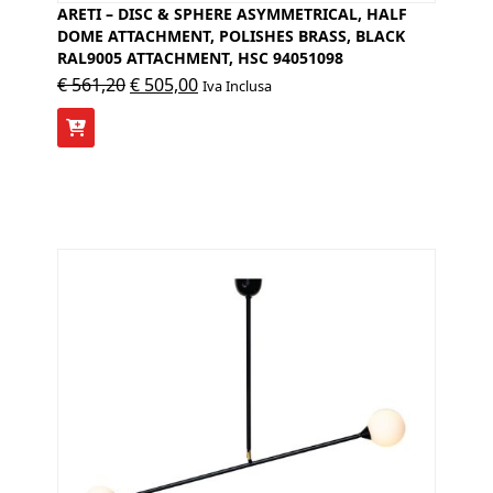
ARETI – DISC & SPHERE ASYMMETRICAL, HALF
DOME ATTACHMENT, POLISHES BRASS, BLACK
RAL9005 ATTACHMENT, HSC 94051098
Il
Il
€
561,20
€
505,00
Iva Inclusa
prezzo
prezzo
originale
attuale
era:
è:
€ 561,20.
€ 505,00.