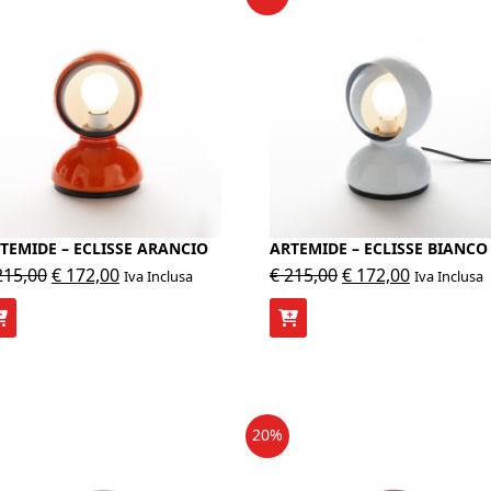
TEMIDE – ECLISSE ARANCIO
ARTEMIDE – ECLISSE BIANCO
Il
Il
Il
Il
15,00
€
172,00
€
215,00
€
172,00
Iva Inclusa
Iva Inclusa
prezzo
prezzo
prezzo
prezzo
originale
attuale
originale
attuale
era:
è:
era:
è:
€ 215,00.
€ 172,00.
€ 215,00.
€ 172,00.
20%