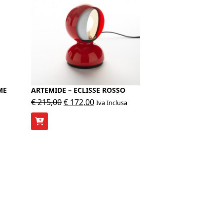
ME
ARTEMIDE – ECLISSE ROSSO
Il
Il
€
215,00
€
172,00
Iva Inclusa
prezzo
prezzo
originale
attuale
era:
è:
€ 215,00.
€ 172,00.