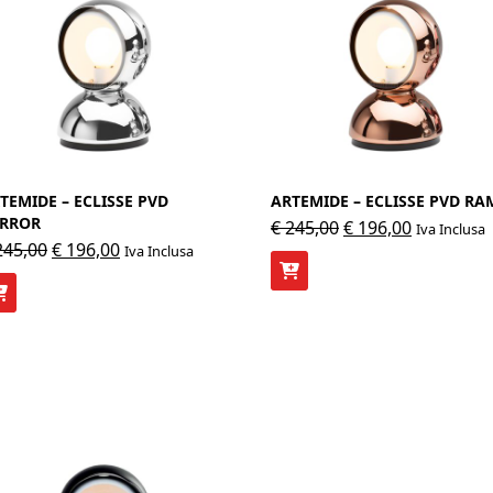
TEMIDE – ECLISSE PVD
ARTEMIDE – ECLISSE PVD RA
RROR
Il
Il
€
245,00
€
196,00
Iva Inclusa
Il
Il
45,00
€
196,00
Iva Inclusa
prezzo
prezzo
prezzo
prezzo
originale
attuale
originale
attuale
era:
è:
era:
è:
€ 245,00.
€ 196,00.
€ 245,00.
€ 196,00.