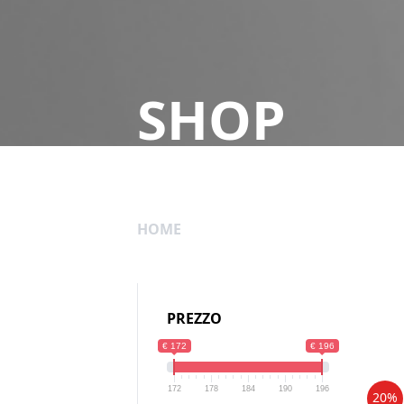
SHOP
HOME
PREZZO
€ 172
€ 196
172
178
184
190
196
20%