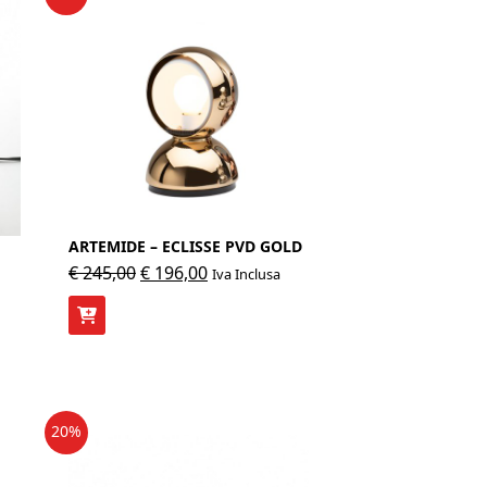
ARTEMIDE – ECLISSE PVD GOLD
Il
Il
€
245,00
€
196,00
Iva Inclusa
prezzo
prezzo
originale
attuale
era:
è:
€ 245,00.
€ 196,00.
20%