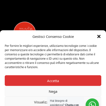
Gestisci Consenso Cookie
Per fornire le migliori esperienze, utilizziamo tecnologie come i cookie
per memorizzare e/o accedere alle informazioni del dispositivo. Il
MEDALUCI
consenso a queste tecnologie ci permetterà di elaborare dati come il
comportamento di navigazione o ID unici su questo sito. Non
Viale Brianza, 15 - 20821 Meda (MB)
acconsentire o ritirare il consenso può influire negativamente su alcune
Tel. 0039 0362 343677
caratteristiche e funzioni.
Orari di apertura:
MAR-SAB 9.00-12.00 / 15.00-19.00
Accetta
2026 © Medaluci di Fusi Rossella
P.IVA 03743200135
Nega
© 2026 TUTTI I DIRITTI RISERVATI
Hai bisogno di
Visualizza le preferenze
assistenza?
Chatta con