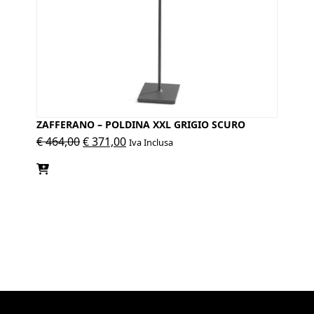
ZAFFERANO – POLDINA XXL GRIGIO SCURO
Il
Il
€
464,00
€
371,00
Iva Inclusa
prezzo
prezzo
originale
attuale
era:
è:
€ 464,00.
€ 371,00.