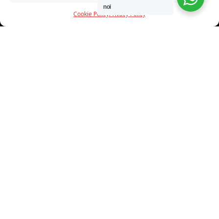
noi
Cookie Policy
Privacy Policy
INFORMAZIONI
CHI SIAMO
PROGETTI
SHOWROOM
PROGETTAZIONE
SERVIZI
DOWNLOAD
CONTATTI
SHOP ONLINE
Trovi i nostri prodotti nei seguenti store: