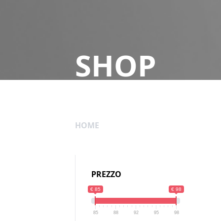
SHOP
HOME
PREZZO
€ 85
€ 98
85
88
92
95
98