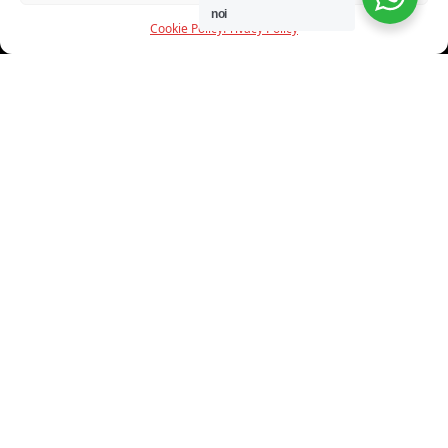
noi
Cookie Policy
Privacy Policy
INFORMAZIONI
CHI SIAMO
PROGETTI
SHOWROOM
PROGETTAZIONE
SERVIZI
DOWNLOAD
CONTATTI
SHOP ONLINE
Trovi i nostri prodotti nei seguenti store: