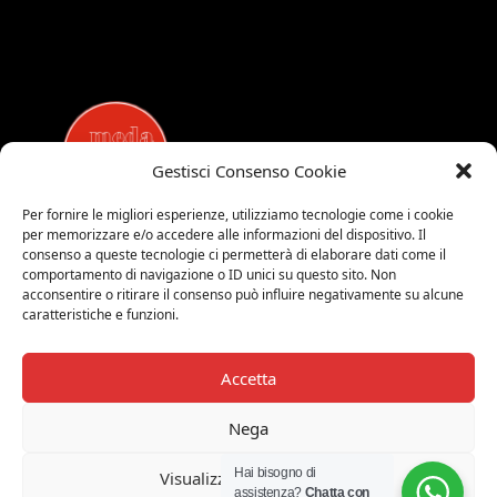
Gestisci Consenso Cookie
Per fornire le migliori esperienze, utilizziamo tecnologie come i cookie
per memorizzare e/o accedere alle informazioni del dispositivo. Il
MEDALUCI
consenso a queste tecnologie ci permetterà di elaborare dati come il
comportamento di navigazione o ID unici su questo sito. Non
Viale Brianza, 15 - 20821 Meda (MB)
acconsentire o ritirare il consenso può influire negativamente su alcune
Tel. 0039 0362 343677
caratteristiche e funzioni.
Orari di apertura:
MAR-SAB 9.00-12.00 / 15.00-19.00
Accetta
2026 © Medaluci di Fusi Rossella
P.IVA 03743200135
Nega
© 2026 TUTTI I DIRITTI RISERVATI
Hai bisogno di
Visualizza le preferenze
assistenza?
Chatta con