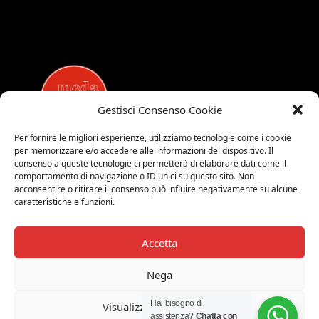
Gestisci Consenso Cookie
Per fornire le migliori esperienze, utilizziamo tecnologie come i cookie
per memorizzare e/o accedere alle informazioni del dispositivo. Il
MEDALUCI
consenso a queste tecnologie ci permetterà di elaborare dati come il
comportamento di navigazione o ID unici su questo sito. Non
Viale Brianza, 15 - 20821 Meda (MB)
acconsentire o ritirare il consenso può influire negativamente su alcune
Tel. 0039 0362 343677
caratteristiche e funzioni.
Orari di apertura:
MAR-SAB 9.00-12.00 / 15.00-19.00
Accetta
2026 © Medaluci di Fusi Rossella
P.IVA 03743200135
Nega
© 2026 TUTTI I DIRITTI RISERVATI
Hai bisogno di
Visualizza le preferenze
assistenza?
Chatta con