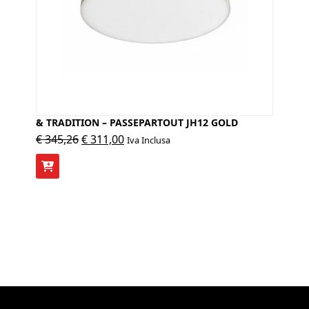
& TRADITION – PASSEPARTOUT JH12 GOLD
Il
Il
€
345,26
€
311,00
Iva Inclusa
prezzo
prezzo
originale
attuale
era:
è:
€ 345,26.
€ 311,00.