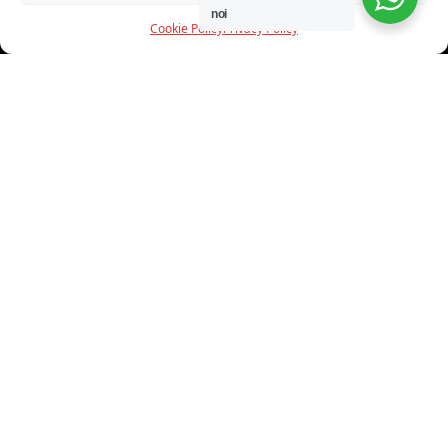
noi
Cookie Policy
Privacy Policy
INFORMAZIONI
CHI SIAMO
PROGETTI
SHOWROOM
PROGETTAZIONE
SERVIZI
DOWNLOAD
CONTATTI
SHOP ONLINE
Trovi i nostri prodotti nei seguenti store: