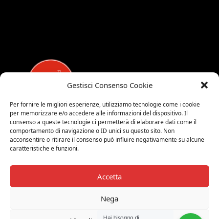
Gestisci Consenso Cookie
Per fornire le migliori esperienze, utilizziamo tecnologie come i cookie
per memorizzare e/o accedere alle informazioni del dispositivo. Il
MEDALUCI
consenso a queste tecnologie ci permetterà di elaborare dati come il
comportamento di navigazione o ID unici su questo sito. Non
Viale Brianza, 15 - 20821 Meda (MB)
acconsentire o ritirare il consenso può influire negativamente su alcune
caratteristiche e funzioni.
Tel. 0039 0362 343677
Orari di apertura:
MAR-SAB 9.00-12.00 / 15.00-19.00
Accetta
2026 © Medaluci di Fusi Rossella
Nega
P.IVA 03743200135
Hai bisogno di