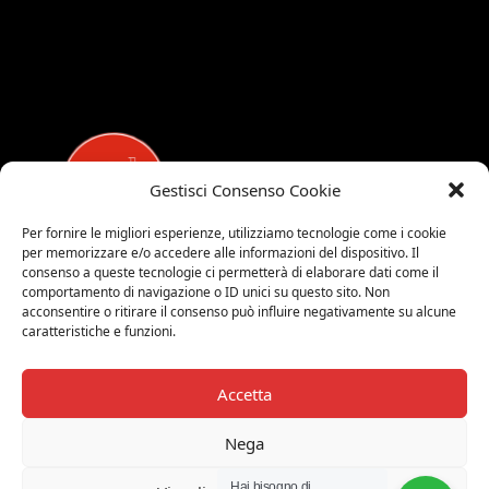
Gestisci Consenso Cookie
Per fornire le migliori esperienze, utilizziamo tecnologie come i cookie
per memorizzare e/o accedere alle informazioni del dispositivo. Il
MEDALUCI
consenso a queste tecnologie ci permetterà di elaborare dati come il
comportamento di navigazione o ID unici su questo sito. Non
Viale Brianza, 15 - 20821 Meda (MB)
acconsentire o ritirare il consenso può influire negativamente su alcune
caratteristiche e funzioni.
Tel. 0039 0362 343677
Orari di apertura:
MAR-SAB 9.00-12.00 / 15.00-19.00
Accetta
2026 © Medaluci di Fusi Rossella
Nega
P.IVA 03743200135
Hai bisogno di