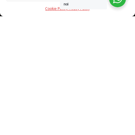
noi
Cookie Policy
Privacy Policy
INFORMAZIONI
CHI SIAMO
PROGETTI
SHOWROOM
PROGETTAZIONE
SERVIZI
DOWNLOAD
CONTATTI
SHOP ONLINE
Trovi i nostri prodotti nei seguenti store: