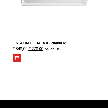
LINEALIGHT – TARA RT 20X80CM
Il
Il
€
348,00
€
278,00
Iva Inclusa
prezzo
prezzo
originale
attuale
era:
è:
€ 348,00.
€ 278,00.