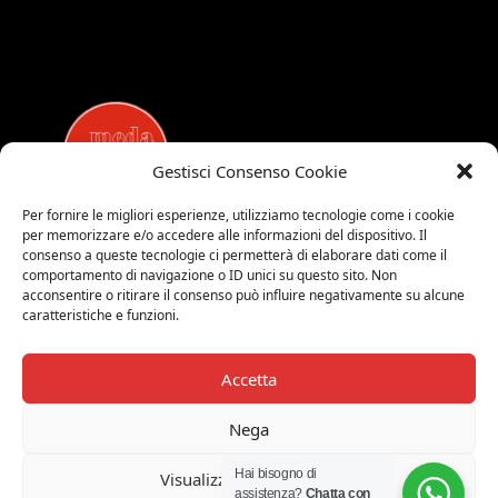
Gestisci Consenso Cookie
Per fornire le migliori esperienze, utilizziamo tecnologie come i cookie
per memorizzare e/o accedere alle informazioni del dispositivo. Il
MEDALUCI
consenso a queste tecnologie ci permetterà di elaborare dati come il
comportamento di navigazione o ID unici su questo sito. Non
Viale Brianza, 15 - 20821 Meda (MB)
acconsentire o ritirare il consenso può influire negativamente su alcune
Tel. 0039 0362 343677
caratteristiche e funzioni.
Orari di apertura:
MAR-SAB 9.00-12.00 / 15.00-19.00
Accetta
2026 © Medaluci di Fusi Rossella
P.IVA 03743200135
Nega
© 2026 TUTTI I DIRITTI RISERVATI
Hai bisogno di
Visualizza le preferenze
assistenza?
Chatta con