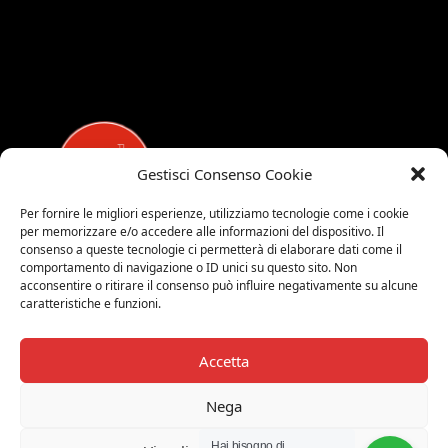
Gestisci Consenso Cookie
Per fornire le migliori esperienze, utilizziamo tecnologie come i cookie
per memorizzare e/o accedere alle informazioni del dispositivo. Il
MEDALUCI
consenso a queste tecnologie ci permetterà di elaborare dati come il
comportamento di navigazione o ID unici su questo sito. Non
Viale Brianza, 15 - 20821 Meda (MB)
acconsentire o ritirare il consenso può influire negativamente su alcune
caratteristiche e funzioni.
Tel. 0039 0362 343677
Orari di apertura:
MAR-SAB 9.00-12.00 / 15.00-19.00
Accetta
2026 © Medaluci di Fusi Rossella
Nega
P.IVA 03743200135
Hai bisogno di