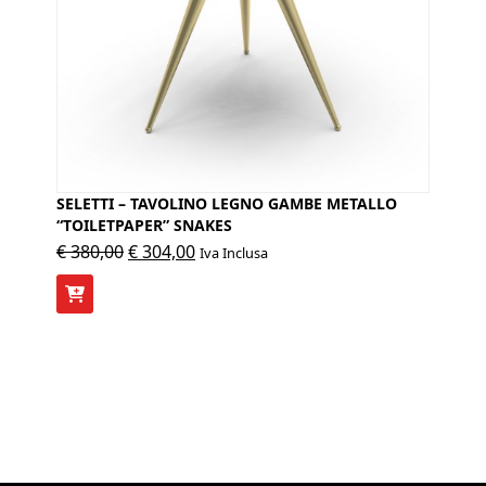
SELETTI – TAVOLINO LEGNO GAMBE METALLO
“TOILETPAPER” SNAKES
Il
Il
€
380,00
€
304,00
Iva Inclusa
prezzo
prezzo
originale
attuale
era:
è:
€ 380,00.
€ 304,00.