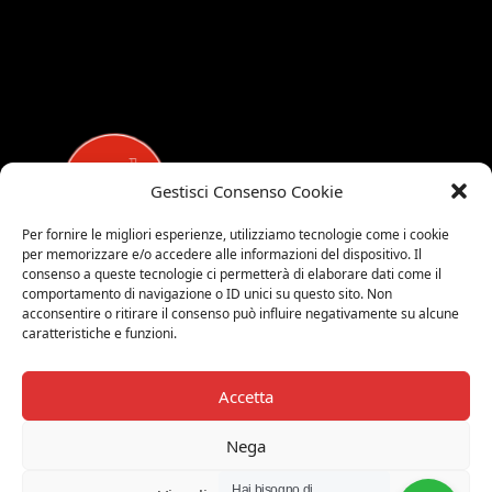
Gestisci Consenso Cookie
Per fornire le migliori esperienze, utilizziamo tecnologie come i cookie
per memorizzare e/o accedere alle informazioni del dispositivo. Il
MEDALUCI
consenso a queste tecnologie ci permetterà di elaborare dati come il
comportamento di navigazione o ID unici su questo sito. Non
Viale Brianza, 15 - 20821 Meda (MB)
acconsentire o ritirare il consenso può influire negativamente su alcune
caratteristiche e funzioni.
Tel. 0039 0362 343677
Orari di apertura:
MAR-SAB 9.00-12.00 / 15.00-19.00
Accetta
2026 © Medaluci di Fusi Rossella
Nega
P.IVA 03743200135
Hai bisogno di