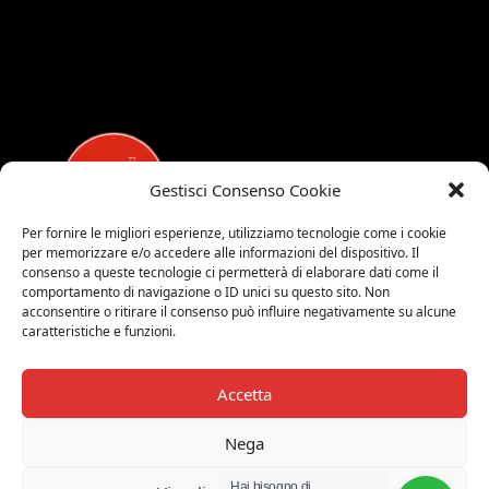
Gestisci Consenso Cookie
Per fornire le migliori esperienze, utilizziamo tecnologie come i cookie
per memorizzare e/o accedere alle informazioni del dispositivo. Il
MEDALUCI
consenso a queste tecnologie ci permetterà di elaborare dati come il
comportamento di navigazione o ID unici su questo sito. Non
Viale Brianza, 15 - 20821 Meda (MB)
acconsentire o ritirare il consenso può influire negativamente su alcune
caratteristiche e funzioni.
Tel. 0039 0362 343677
Orari di apertura:
MAR-SAB 9.00-12.00 / 15.00-19.00
Accetta
2026 © Medaluci di Fusi Rossella
Nega
P.IVA 03743200135
Hai bisogno di