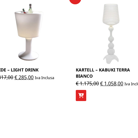
IDE – LIGHT DRINK
KARTELL – KABUKI TERRA
BIANCO
Il
Il
17,00
€
285,00
Iva Inclusa
Il
Il
€
1.175,00
€
1.058,00
Iva Inc
prezzo
prezzo
prezzo
prezz
originale
attuale
originale
attual
era:
è:
era:
è:
€ 317,00.
€ 285,00.
€ 1.175,00.
€ 1.05