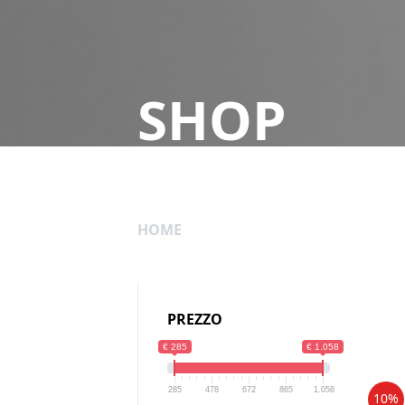
SHOP
HOME
PREZZO
€ 285
€ 1.058
285
478
672
865
1.058
10%