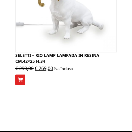
SELETTI – RIO LAMP LAMPADA IN RESINA
CM.42×25 H.34
Il
Il
€
299,00
€
269,00
Iva Inclusa
prezzo
prezzo
originale
attuale
era:
è:
€ 299,00.
€ 269,00.