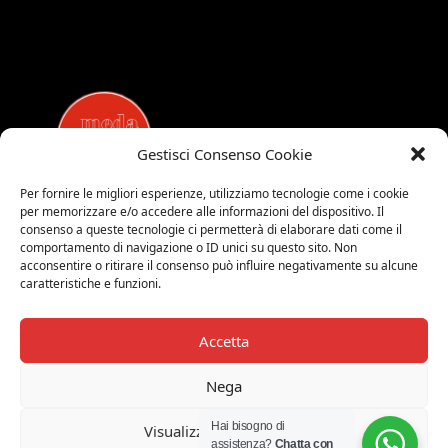
Gestisci Consenso Cookie
Per fornire le migliori esperienze, utilizziamo tecnologie come i cookie
per memorizzare e/o accedere alle informazioni del dispositivo. Il
MEDALUCI
consenso a queste tecnologie ci permetterà di elaborare dati come il
comportamento di navigazione o ID unici su questo sito. Non
Viale Brianza, 15 - 20821 Meda (MB)
acconsentire o ritirare il consenso può influire negativamente su alcune
Tel. 0039 0362 343677
caratteristiche e funzioni.
Orari di apertura:
MAR-SAB 9.00-12.00 / 15.00-19.00
Accetta
2026 © Medaluci di Fusi Rossella
P.IVA 03743200135
Nega
© 2026 TUTTI I DIRITTI RISERVATI
Hai bisogno di
Visualizza le preferenze
assistenza?
Chatta con