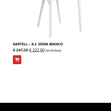
KARTELL – A.I. SEDIA BIANCO
Il
Il
€
247,00
€
222,00
Iva Inclusa
prezzo
prezzo
originale
attuale
era:
è:
€ 247,00.
€ 222,00.