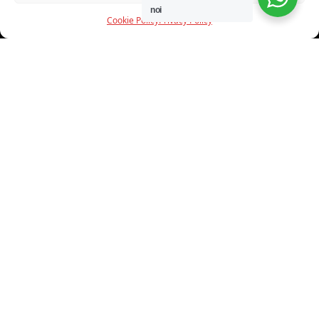
noi
Cookie Policy
Privacy Policy
INFORMAZIONI
CHI SIAMO
PROGETTI
SHOWROOM
PROGETTAZIONE
SERVIZI
DOWNLOAD
CONTATTI
SHOP ONLINE
Trovi i nostri prodotti nei seguenti store: