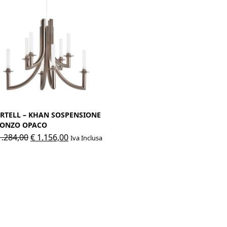
RTELL – KHAN SOSPENSIONE
ONZO OPACO
Il
Il
.284,00
€
1.156,00
Iva Inclusa
prezzo
prezzo
originale
attuale
era:
è:
€ 1.284,00.
€ 1.156,00.