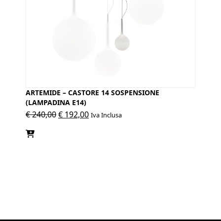
ARTEMIDE – CASTORE 14 SOSPENSIONE
(LAMPADINA E14)
Il
Il
€
240,00
€
192,00
Iva Inclusa
prezzo
prezzo
originale
attuale
era:
è:
€ 240,00.
€ 192,00.