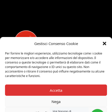
Gestisci Consenso Cookie
Per fornire le migliori esperienze, utilizziamo tecnologie come i cookie
per memorizzare e/o accedere alle informazioni del dispositivo. Il
MEDALUCI
consenso a queste tecnologie ci permetterà di elaborare dati come il
comportamento di navigazione o ID unici su questo sito. Non
Viale Brianza, 15 - 20821 Meda (MB)
acconsentire o ritirare il consenso può influire negativamente su alcune
caratteristiche e funzioni.
Tel. 0039 0362 343677
Orari di apertura:
MAR-SAB 9.00-12.00 / 15.00-19.00
Accetta
2026 © Medaluci di Fusi Rossella
Nega
P.IVA 03743200135
Hai bisogno di