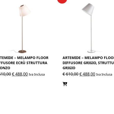
TEMIDE – MELAMPO FLOOR
ARTEMIDE – MELAMPO FLOO
FFUSORE ECRÙ STRUTTURA
DIFFUSORE GRIGIO, STRUTT
RONZO
GRIGIO
Il
Il
Il
Il
10,00
€
488,00
€
610,00
€
488,00
Iva Inclusa
Iva Inclusa
prezzo
prezzo
prezzo
prezzo
originale
attuale
originale
attuale
era:
è:
era:
è:
€ 610,00.
€ 488,00.
€ 610,00.
€ 488,00.