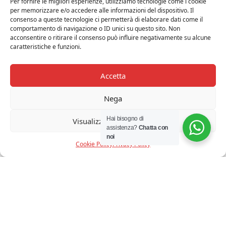
Per fornire le migliori esperienze, utilizziamo tecnologie come i cookie
per memorizzare e/o accedere alle informazioni del dispositivo. Il
consenso a queste tecnologie ci permetterà di elaborare dati come il
comportamento di navigazione o ID unici su questo sito. Non
acconsentire o ritirare il consenso può influire negativamente su alcune
caratteristiche e funzioni.
Accetta
Nega
Hai bisogno di
Visualizza le preferenze
assistenza?
Chatta con
noi
Cookie Policy
Privacy Policy
IDEAL LUX – PRATO TL1 BIG BIANCO
€
98,00
Iva Inclusa