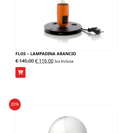
FLOS – LAMPADINA ARANCIO
Il
Il
€
145,00
€
116,00
Iva Inclusa
prezzo
prezzo
originale
attuale
era:
è:
€ 145,00.
€ 116,00.
20%