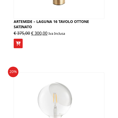
ARTEMIDE – LAGUNA 16 TAVOLO OTTONE
SATINATO
Il
Il
€
375,00
€
300,00
Iva Inclusa
prezzo
prezzo
originale
attuale
era:
è:
€ 375,00.
€ 300,00.
20%