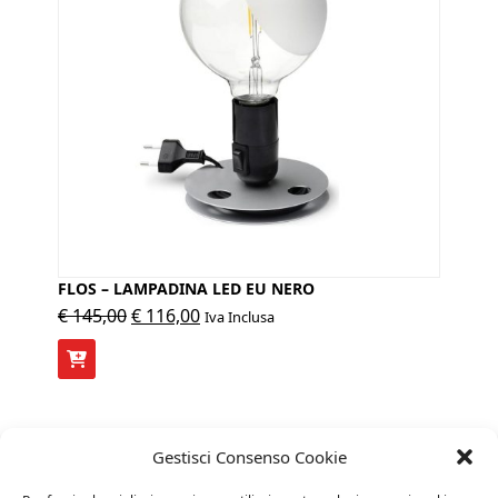
FLOS – LAMPADINA LED EU NERO
Il
Il
€
145,00
€
116,00
Iva Inclusa
prezzo
prezzo
originale
attuale
era:
è:
€ 145,00.
€ 116,00.
Gestisci Consenso Cookie